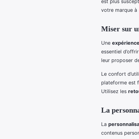
est plus suscep
votre marque à s
Miser sur u
Une
expérience
essentiel d’offri
leur proposer d
Le confort d’ut
plateforme est f
Utilisez les
reto
La personnal
La
personnalisa
contenus person