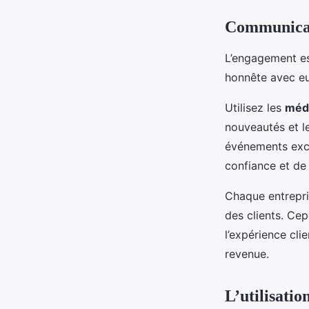
Communicati
L’engagement est
honnête avec eu
Utilisez les
médi
nouveautés et l
événements exclu
confiance et de 
Chaque entrepris
des clients. Ce
l’expérience cli
revenue.
L’utilisatio