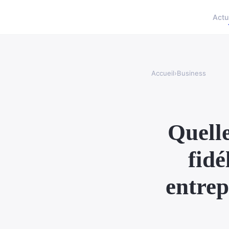
Actu
Accueil
›
Business
Quelle
fidé
entrep