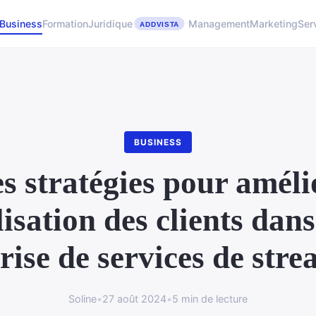
Business
Formation
Juridique
Management
Marketing
Ser
BUSINESS
s stratégies pour améli
lisation des clients dan
rise de services de str
Soline
•
27 août 2024
•
5 min de lecture