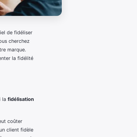
el de fidéliser
Vous cherchez
otre marque.
ter la fidélité
i la
fidélisation
eut coûter
un client fidèle