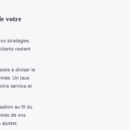
de votre
vos stratégies
lients restent
iste à diviser le
onnée. Un taux
otre service et
ation au fil du
aines de vos
 ajuster.