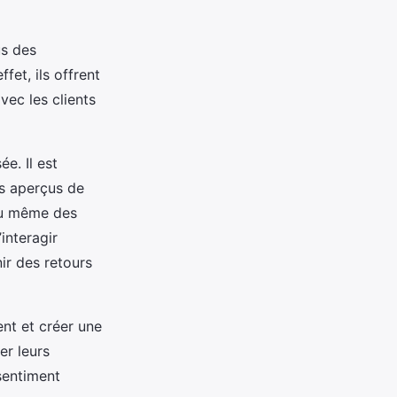
us des
effet, ils offrent
vec les clients
e. Il est
es aperçus de
ou même des
interagir
ir des retours
ent et créer une
er leurs
sentiment