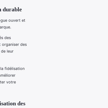
n durable
ogue ouvert et
arque.
més des
 organiser des
 de leur
la fidélisation
améliorer
nter votre
isation des