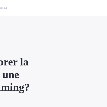
vices
orer la
s une
eaming?