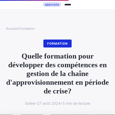
Accueil
›
Formation
FORMATION
Quelle formation pour
développer des compétences en
gestion de la chaîne
d'approvisionnement en période
de crise?
Soline
•
27 août 2024
•
5 min de lecture