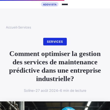
Accueil
›
Services
SERVICES
Comment optimiser la gestion
des services de maintenance
prédictive dans une entreprise
industrielle?
Soline
•
27 août 2024
•
6 min de lecture