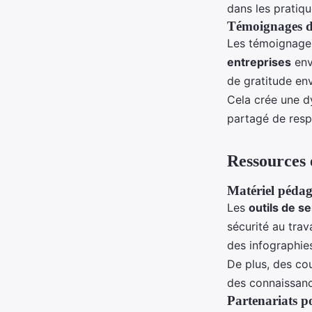
dans les pratiq
Témoignages de
Les témoignages
entreprises
env
de gratitude e
Cela crée une dy
partagé de respo
Ressources 
Matériel pédag
Les
outils de se
sécurité au trav
des infographie
De plus, des cou
des connaissanc
Partenariats po