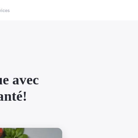
vices
ue avec
anté!