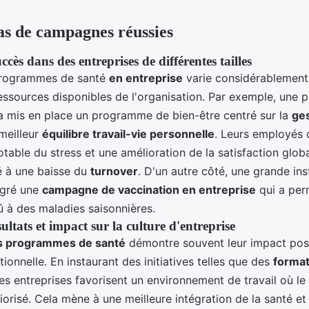
as de campagnes réussies
cès dans des entreprises de différentes tailles
programmes de santé
en entreprise
varie considérablement
 ressources disponibles de l'organisation. Par exemple, une p
a mis en place un programme de bien-être centré sur la
ges
meilleur
équilibre travail-vie personnelle
. Leurs employés 
table du stress et une amélioration de la satisfaction globa
 à une baisse du
turnover
. D'un autre côté, une grande ins
égré une
campagne de vaccination en entreprise
qui a per
û à des maladies saisonnières.
ultats et impact sur la culture d'entreprise
es programmes de santé
démontre souvent leur impact posit
tionnelle. En instaurant des initiatives telles que des
format
les entreprises favorisent un environnement de travail où le
orisé. Cela mène à une meilleure intégration de la santé et 