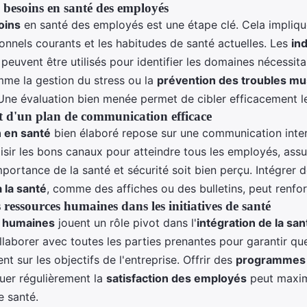
 besoins en santé des employés
oins
en santé des employés est une étape clé. Cela implique
onnels courants et les habitudes de santé actuelles. Les
in
peuvent être utilisés pour identifier les domaines nécessita
omme la gestion du stress ou la
prévention des troubles mu
 Une évaluation bien menée permet de cibler efficacement le
 d'un plan de communication efficace
n en santé
bien élaboré repose sur une communication interne
isir les bons canaux pour atteindre tous les employés, assu
portance de la santé et sécurité soit bien perçu. Intégrer 
à la santé
, comme des affiches ou des bulletins, peut renfo
 ressources humaines dans les initiatives de santé
 humaines
jouent un rôle pivot dans l'
intégration de la san
llaborer avec toutes les parties prenantes pour garantir que
nt sur les objectifs de l'entreprise. Offrir des
programmes 
luer régulièrement la
satisfaction des employés
peut maxim
e santé.