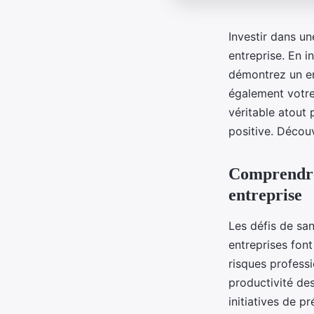
Investir dans u
entreprise. En i
démontrez un en
également votre 
véritable atout p
positive. Décou
Comprendre 
entreprise
Les défis de san
entreprises font
risques professi
productivité de
initiatives de p