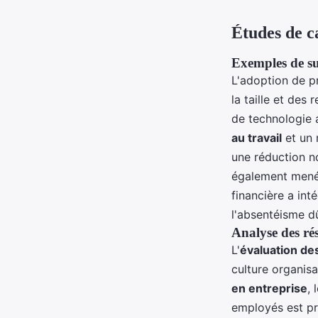
Études de c
Exemples de suc
L'adoption de 
la taille et des
de technologie 
au travail
et un 
une réduction no
également mené
financière a int
l'absentéisme d
Analyse des rés
L'
évaluation d
culture organisa
en entreprise
, 
employés est pri