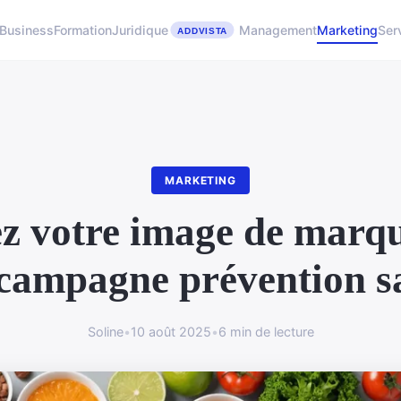
Business
Formation
Juridique
Management
Marketing
Ser
MARKETING
z votre image de marq
campagne prévention s
Soline
•
10 août 2025
•
6 min de lecture