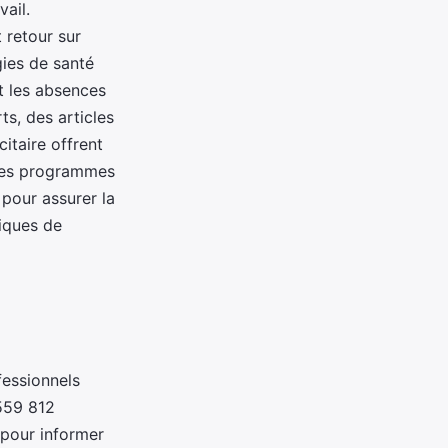
vail.
 retour sur
gies de santé
t les absences
ts, des articles
itaire offrent
 Ces programmes
 pour assurer la
hiques de
fessionnels
 559 812
 pour informer