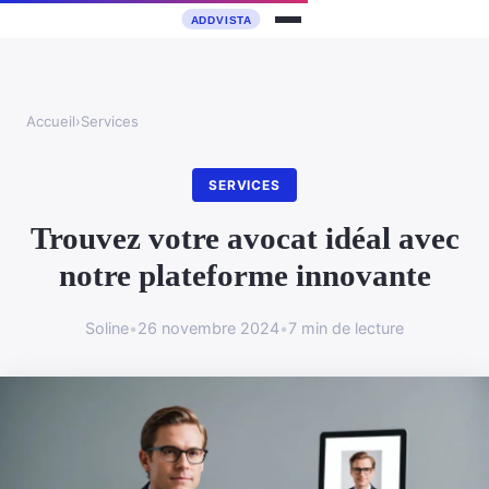
Accueil
›
Services
SERVICES
Trouvez votre avocat idéal avec
notre plateforme innovante
Soline
•
26 novembre 2024
•
7 min de lecture